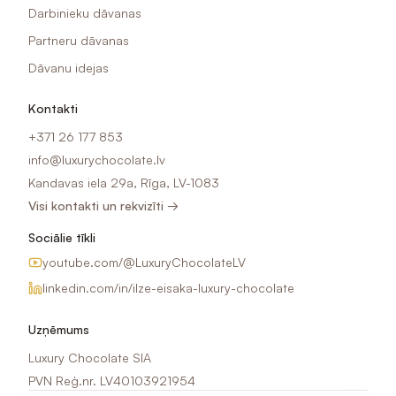
Darbinieku dāvanas
Partneru dāvanas
Dāvanu idejas
Kontakti
+371 26 177 853
info@luxurychocolate.lv
Kandavas iela 29a, Rīga, LV-1083
Visi kontakti un rekvizīti →
Sociālie tīkli
youtube.com/@LuxuryChocolateLV
linkedin.com/in/ilze-eisaka-luxury-chocolate
Uzņēmums
Luxury Chocolate SIA
PVN Reģ.nr. LV40103921954