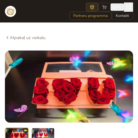
LV
Partneru programma
Kontakti
Atpakaļ uz veikalu