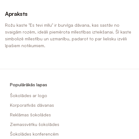
Apraksts
Rožu kaste "Es tevi mīlu" ir burvīga dāvana, kas sastāv no
svaigām rozēm, ideāli piemērota mīlestības izteikšanai. Šī kaste
simbolizē mīlestību un uzmanību, padarot to par lielisku izvēli
īpašiem notikumiem.
Populārākās lapas
Šokolādes ar logo
Korporatīvās dāvanas
Reklāmas šokolādes
Ziemassvētku šokolādes
Šokolādes konferencēm