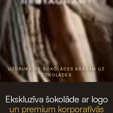
UZDRUKA AR ŠOKOLĀDES KRĀSĀM UZ
ŠOKOLĀDES
Ekskluzīva šokolāde ar logo
un premium korporatīvās