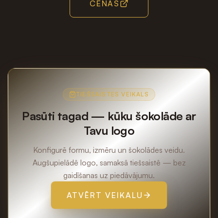
CENAS
TIEŠSAISTES VEIKALS
Pasūti tagad — kūku šokolāde ar
Tavu logo
Konfigurē formu, izmēru un šokolādes veidu.
Augšupielādē logo, samaksā tiešsaistē — bez
gaidīšanas uz piedāvājumu.
ATVĒRT VEIKALU