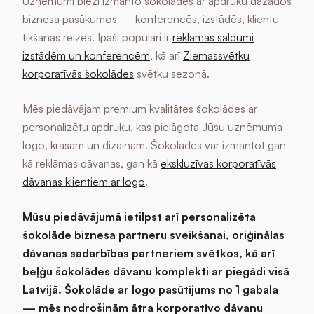
Uzņēmumi bieži izmanto šokolādes ar apdruku dažādos
biznesa pasākumos — konferencēs, izstādēs, klientu
tikšanās reizēs. Īpaši populāri ir
reklāmas saldumi
izstādēm un konferencēm
, kā arī
Ziemassvētku
korporatīvās šokolādes
svētku sezonā.
Mēs piedāvājam premium kvalitātes šokolādes ar
personalizētu apdruku, kas pielāgota Jūsu uzņēmuma
logo, krāsām un dizainam. Šokolādes var izmantot gan
kā reklāmas dāvanas, gan kā
ekskluzīvas korporatīvās
dāvanas klientiem ar logo
.
Mūsu piedāvājumā ietilpst arī personalizēta
šokolāde biznesa partneru sveikšanai, oriģinālas
dāvanas sadarbības partneriem svētkos, kā arī
beļģu šokolādes dāvanu komplekti ar piegādi visā
Latvijā. Šokolāde ar logo pasūtījums no 1 gabala
— mēs nodrošinām ātra korporatīvo dāvanu