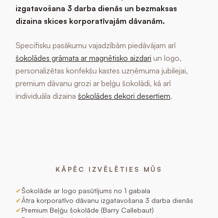
izgatavošana 3 darba dienās un bezmaksas
dizaina skices korporatīvajām dāvanām.
Specifisku pasākumu vajadzībām piedāvājam arī
šokolādes grāmata ar magnētisko aizdari
un logo,
personalizētas konfekšu kastes uzņēmuma jubilejai,
premium dāvanu grozi ar beļģu šokolādi, kā arī
individuāla dizaina
šokolādes dekori desertiem
.
KĀPĒC IZVĒLĒTIES MŪS
✔
Šokolāde ar logo pasūtījums no 1 gabala
✔
Ātra korporatīvo dāvanu izgatavošana 3 darba dienās
✔
Premium Beļģu šokolāde (Barry Callebaut)