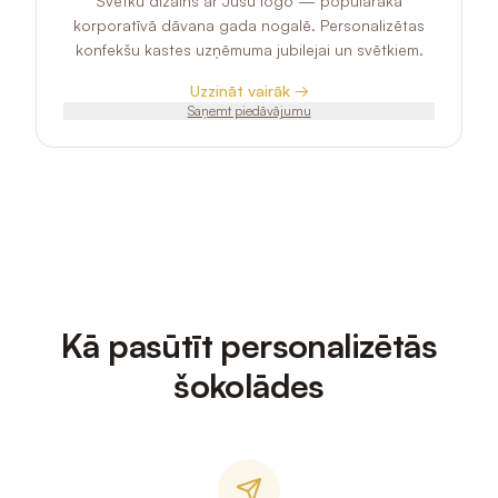
Svētku dizains ar Jūsu logo — populārākā
korporatīvā dāvana gada nogalē. Personalizētas
konfekšu kastes uzņēmuma jubilejai un svētkiem.
Uzzināt vairāk →
Saņemt piedāvājumu
Kā pasūtīt personalizētās
šokolādes