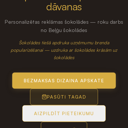
dāvanas
Personalizētas reklāmas šokolādes — roku darbs
no Beļģu šokolādes
Šokolādes tiešā apdruka uzņēmumu brenda
popularizēšanai — uzdruka ar šokolādes krāsām uz
šokolādes
BEZMAKSAS DIZAINA APSKATE
PASŪTI TAGAD
AIZPILDĪT PIETEIKUMU