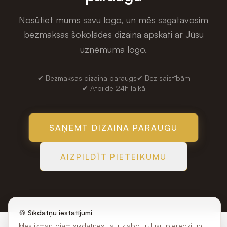
Nosūtiet mums savu logo, un mēs sagatavosim
bezmaksas šokolādes dizaina apskati ar Jūsu
uzņēmuma logo.
✔ Bezmaksas dizaina paraugs
✔ Bez saistībām
✔ Atbilde 24h laikā
SAŅEMT DIZAINA PARAUGU
AIZPILDĪT PIETEIKUMU
🍪 Sīkdatņu iestatījumi
Mēs izmantojam sīkdatnes, lai uzlabotu Jūsu pieredzi un