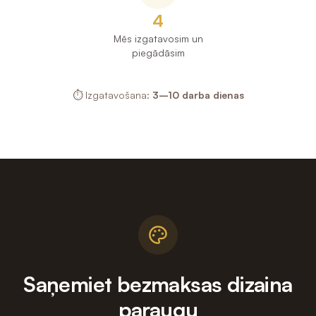
4
Mēs izgatavosim un
piegādāsim
⏱ Izgatavošana:
3–10 darba dienas
Kā pasūtīt personalizētās šokolādes: 1) Atsūtiet savu logo va
Saņemiet bezmaksas dizaina
paraugu