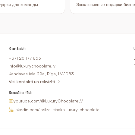
дарки для команды
Эксклюзивные подарки бизн
подарки на Рождество, праздничный шоколад с логотипом,
Kontakti
+371 26 177 853
info@luxurychocolate.lv
Kandavas iela 29a, Rīga, LV-1083
Visi kontakti un rekvizīti →
Sociālie tīkli
youtube.com/@LuxuryChocolateLV
linkedin.com/in/ilze-eisaka-luxury-chocolate