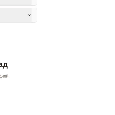
ад
дней.