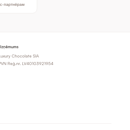
ес-партнёрам
 новогодние подарки для клиентов, рождественские корпор
Uzņēmums
Luxury Chocolate SIA
PVN Reģ.nr. LV40103921954