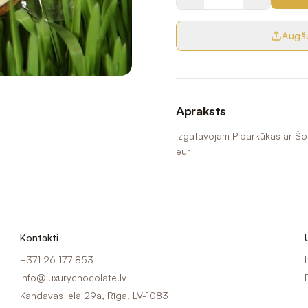
Augšu
Apraksts
Izgatavojam Piparkūkas ar Š
eur
Kontakti
+371 26 177 853
info@luxurychocolate.lv
Kandavas iela 29a, Rīga, LV-1083