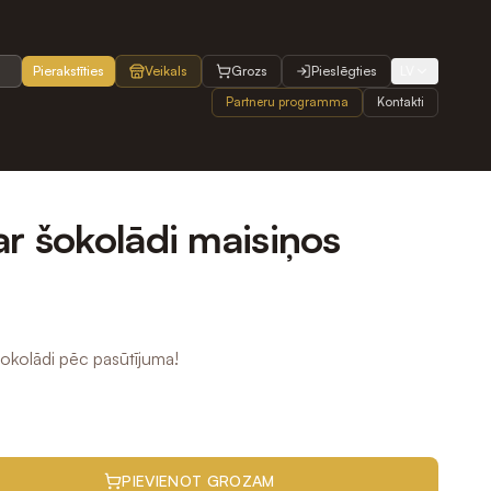
Pierakstīties
Veikals
Grozs
Pieslēgties
LV
Partneru programma
Kontakti
ar šokolādi maisiņos
okolādi pēc pasūtījuma!
PIEVIENOT GROZAM