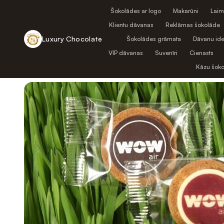
Šokolādes ar logo
Makarūni
Laim
Klientu dāvanas
Reklāmas šokolāde
Luxury Chocolate
Šokolādes grāmata
Dāvanu ide
VIP dāvanas
Suvenīri
Cienasts
Atpakaļ uz veikalu
Kāzu šok