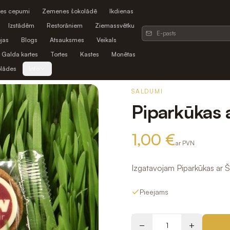
es cepumi
Zemenes šokolādē
Ikdienas
Izstādēm
Restorāniem
Ziemassvētku
jas
Blogs
Atsauksmes
Veikals
Galda kartes
Tortes
Kastes
Monētas
olādes
Info
SALDUMI
Piparkūkas 
1,00 €
ar PVN
Izgatavojam Piparkūkas ar Š
Pieejams
−
+