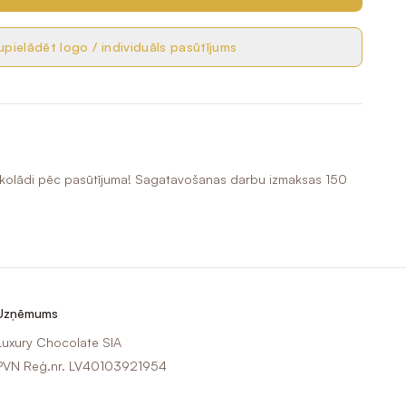
pielādēt logo / individuāls pasūtījums
okolādi pēc pasūtījuma! Sagatavošanas darbu izmaksas 150
Uzņēmums
Luxury Chocolate SIA
PVN Reģ.nr. LV40103921954