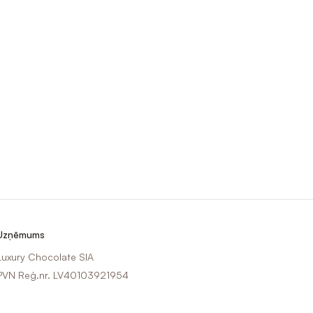
Uzņēmums
Luxury Chocolate SIA
PVN Reģ.nr. LV40103921954