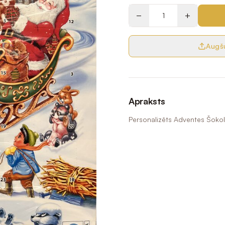
−
+
Augšu
Apraksts
Personalizēts Adventes Šokol