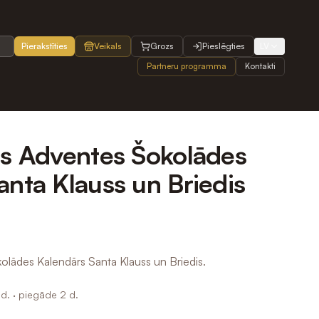
Pierakstīties
Veikals
Grozs
Pieslēgties
LV
Partneru programma
Kontakti
ts Adventes Šokolādes
anta Klauss un Briedis
olādes Kalendārs Santa Klauss un Briedis.
d.
· piegāde 2 d.