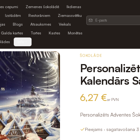
es cepumi
Zemenes šokolādē
Ikdienas
Izstādēm
Restorāniem
Ziemassvētku
jas
Blogs
Atsauksmes
Veikals
Galda kartes
Tortes
Kastes
Monētas
olādes
Info
ŠOKOLĀDE
Personalizē
Kalendārs S
6,27 €
ar PVN
Personalizēts Adventes Šok
Pieejams
· sagatavošana 3 