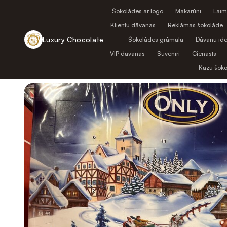
Šokolādes ar logo
Makarūni
Laim
Klientu dāvanas
Reklāmas šokolāde
Luxury Chocolate
Šokolādes grāmata
Dāvanu ide
VIP dāvanas
Suvenīri
Cienasts
Atpakaļ uz veikalu
Kāzu šok