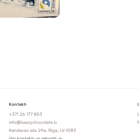
Kontakti
+371 26 177 853
info@luxurychocolate.lv
Kandavas iela 29a, Rīga, LV-1083
Visi kontakti un rekvizīti →