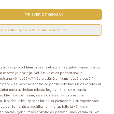
PIEVIENOT GROZAM
pielādēt logo / individuāls pasūtījums
 apdrukas produktiem grozā jāiekļauj arī sagatavošanas darbu
ā atsevišķa pozīcija. Vai Jūs vēlaties padarīt savus
nāšanu vēl īpašāku? Mēs piedāvājam jums iespēju pasūtīt
piparkūkas, kas savienotas ar gardu šokolādi un dekorētas ar
ūtiet savu uzdrukas tekstu, logo vai bildi uz e-pastu
 Mēs nodrošināsim, ka šīs detaļas tiks profesionāli
 Izpildes laiks: Izpildes laiks tiks piemērots jūsu vajadzībām
 par to, lai jūsu pasūtījums tiktu izpildīts laikā, kas ir
 gan baltās, gan tumšās šokolādes pamatni, mēs varam drukāt