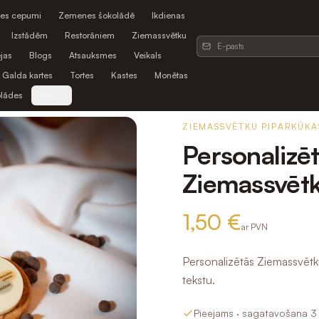
es cepumi
Zemenes šokolādē
Ikdienas
Izstādēm
Restorāniem
Ziemassvētku
jas
Blogs
Atsauksmes
Veikals
Galda kartes
Tortes
Kastes
Monētas
olādes
Info
ZIEMASSVĒTKU PIPARKŪKA
Personalizē
Ziemassvētk
1,50 €
ar PVN
Personalizētās Ziemassvētku
tekstu.
Pieejams
· sagatavošana 3 