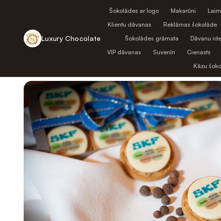
Šokolādes ar logo
Makarūni
Laim
Klientu dāvanas
Reklāmas šokolāde
Luxury Chocolate
Šokolādes grāmata
Dāvanu ide
VIP dāvanas
Suvenīri
Cienasts
Atpakaļ uz veikalu
Kāzu šok