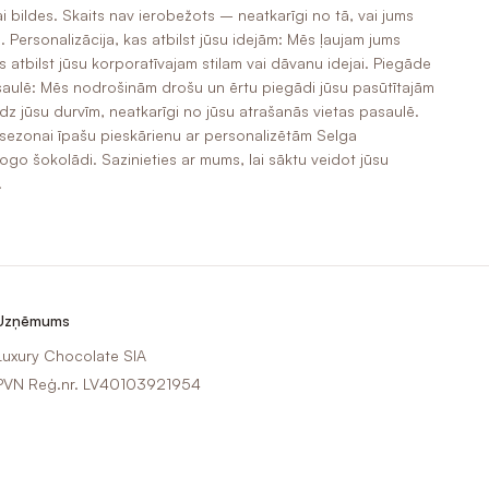
ai bildes. Skaits nav ierobežots – neatkarīgi no tā, vai jums
. Personalizācija, kas atbilst jūsu idejām: Mēs ļaujam jums
s atbilst jūsu korporatīvajam stilam vai dāvanu idejai. Piegāde
asaulē: Mēs nodrošinām drošu un ērtu piegādi jūsu pasūtītajām
z jūsu durvīm, neatkarīgi no jūsu atrašanās vietas pasaulē.
 sezonai īpašu pieskārienu ar personalizētām Selga
go šokolādi. Sazinieties ar mums, lai sāktu veidot jūsu
!
Uzņēmums
Luxury Chocolate SIA
PVN Reģ.nr. LV40103921954