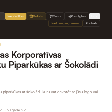
Pierakstīties
Veikals
Grozs
Pieslēgties
LV
Partneru programma
Kontakti
S
tas Korporatīvas
u Piparkūkas ar Šokolādi
 piparkūkas ar šokolādi, kuru var dekorēt ar jūsu logo vai
d.
· piegāde 2 d.