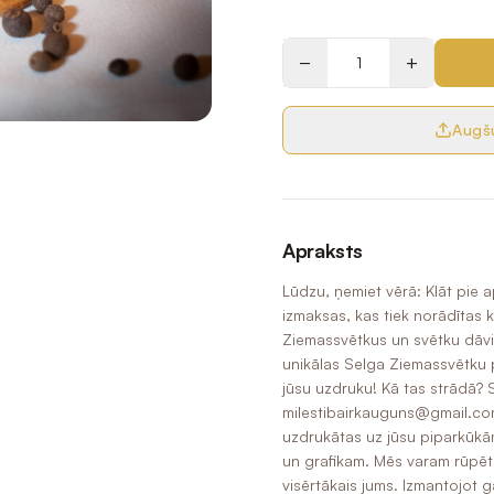
−
+
Augšu
Apraksts
Lūdzu, ņemiet vērā: Klāt pie
izmaksas, kas tiek norādītas k
Ziemassvētkus un svētku dāvi
unikālas Selga Ziemassvētku 
jūsu uzdruku! Kā tas strādā? S
milestibairkauguns@gmail.com.
uzdrukātas uz jūsu piparkūkām.
un grafikam. Mēs varam rūpēties
visērtākais jums. Izmantojot