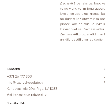
jūsu izvēlētos tekstus, logo v
vajag vienu vai miljonu gabalu
izvēlēties uzdrukas krāsas, ka
no durvīm līdz durvīm visā p
piparkūkām no mūsu durvīm līd
Pievienojiet šai Ziemassvētku
Ziemassvētku piparkūkām ar lo
unikālu pasūtījumu jau šodien
Kontakti
+371 26 177 853
info@luxurychocolate.lv
Kandavas iela 29a, Rīga, LV-1083
Visi kontakti un rekvizīti →
Sociālie tīkli