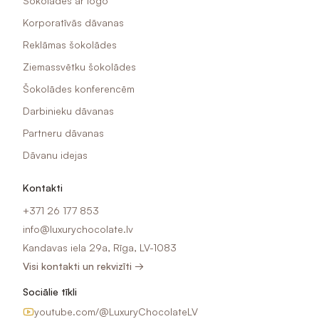
Šokolādes ar logo
Korporatīvās dāvanas
Reklāmas šokolādes
Ziemassvētku šokolādes
Šokolādes konferencēm
Darbinieku dāvanas
Partneru dāvanas
Dāvanu idejas
Kontakti
+371 26 177 853
info@luxurychocolate.lv
Kandavas iela 29a, Rīga, LV-1083
Visi kontakti un rekvizīti →
Sociālie tīkli
youtube.com/@LuxuryChocolateLV