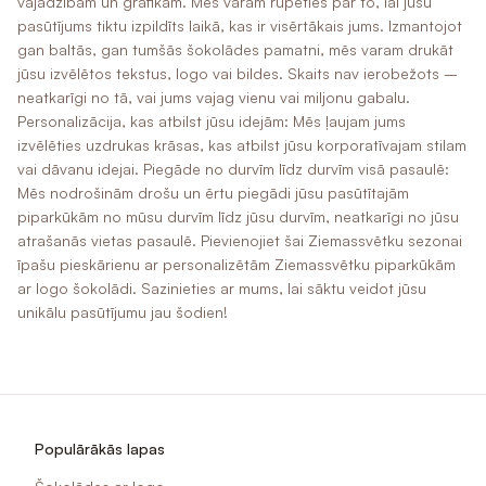
vajadzībām un grafikam. Mēs varam rūpēties par to, lai jūsu
pasūtījums tiktu izpildīts laikā, kas ir visērtākais jums. Izmantojot
gan baltās, gan tumšās šokolādes pamatni, mēs varam drukāt
jūsu izvēlētos tekstus, logo vai bildes. Skaits nav ierobežots –
neatkarīgi no tā, vai jums vajag vienu vai miljonu gabalu.
Personalizācija, kas atbilst jūsu idejām: Mēs ļaujam jums
izvēlēties uzdrukas krāsas, kas atbilst jūsu korporatīvajam stilam
vai dāvanu idejai. Piegāde no durvīm līdz durvīm visā pasaulē:
Mēs nodrošinām drošu un ērtu piegādi jūsu pasūtītajām
piparkūkām no mūsu durvīm līdz jūsu durvīm, neatkarīgi no jūsu
atrašanās vietas pasaulē. Pievienojiet šai Ziemassvētku sezonai
īpašu pieskārienu ar personalizētām Ziemassvētku piparkūkām
ar logo šokolādi. Sazinieties ar mums, lai sāktu veidot jūsu
unikālu pasūtījumu jau šodien!
Populārākās lapas