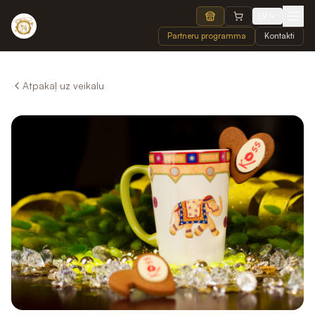
LV
Partneru programma
Kontakti
Atpakaļ uz veikalu