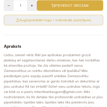
−
+
PIEVIENOT GROZAM
Augšupielādēt logo / individuāls pasūtījums
Apraksts
Lūdzu, ņemiet vērā: Klāt pie apdrukas produktiem grozā
jāiekļauj arī sagatavošanas darbu izmaksas, kas tiek norādītas
kā atsevišķa pozīcija. Vai Jūs vēlaties padarīt savus
Ziemassvētkus un svētku dāvināšanu vēl īpašāku? Mēs
piedāvājam jums iespēju pasūtīt unikālas Ziemassvētku
piparkūkas, kas savienotas ar gardu šokolādi un dekorētas ar
jūsu uzdruku! Kā tas strādā? Sūtiet savu uzdrukas tekstu, logo
vai bildi uz e-pastu milestibairkauguns@gmail.com. Mēs
nodrošināsim, ka šīs detaļas tiks profesionāli uzdrukātas uz jūsu
piparkūkām. Izpildes laiks: Izpildes laiks tiks piemērots jūsu