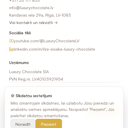
+371 26 177 853
info@luxurychocolate.lv
Kandavas iela 29a, Rīga, LV-1083
Visi kontakti un rekvizīti →
Sociālie tīkli
youtube.com/@LuxuryChocolateLV
linkedin.com/in/ilze-eisaka-luxury-chocolate
Uzņēmums
Luxury Chocolate SIA
PVN Reģ.nr. LV40103921954
Jaunumi e-pastā
🍪 Sīkdatņu iestatījumi
Saņem idejas, akcijas un jaunumus par šokolādes apdruku.
Mēs izmantojam sīkdatnes, lai uzlabotu Jūsu pieredzi un
analizētu vietnes apmeklējumu. Nospiežot "Pieņemt", Jūs
Pierakstīties
piekrītat sīkdatņu izmantošanai.
Noraidīt
Pieņemt
©
2026
Luxury Chocolate SIA. Visas tiesības aizsargātas.