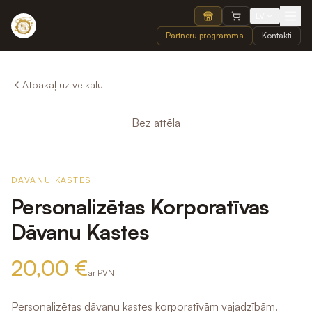
LV
Partneru programma
Kontakti
Atpakaļ uz veikalu
Bez attēla
DĀVANU KASTES
Personalizētas Korporatīvas
Dāvanu Kastes
20,00 €
ar PVN
Personalizētas dāvanu kastes korporatīvām vajadzībām.