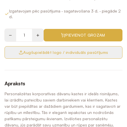
Izgatavojam pēc pasūtījuma
· sagatavošana 3 d.
· piegāde 2
d.
−
+
PIEVIENOT GROZAM
Augšupielādēt logo / individuāls pasūtījums
Apraksts
Personalizētas korporatīvas dāvanu kastes ir ideāls risinājums,
lai izrādītu pateicību saviem darbiniekiem vai klientiem. Kastes
var būt piepildītas ar dažādiem gardumiem, kas ir sagatavoti ar
rūpību un mīlestību. Tās ir eleganti iepakotas un nodrošinās
patīkamu pārsteigumu ikvienam. Izvēloties personalizētu
dāvanu, jūs parādāt savu uzmanību un rūpes par saņēmēju.