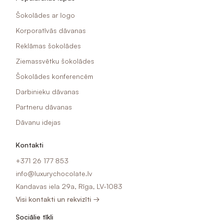
Šokolādes ar logo
Korporatīvās dāvanas
Reklāmas šokolādes
Ziemassvētku šokolādes
Šokolādes konferencēm
Darbinieku dāvanas
Partneru dāvanas
Dāvanu idejas
Kontakti
+371 26 177 853
info@luxurychocolate.lv
Kandavas iela 29a, Rīga, LV-1083
Visi kontakti un rekvizīti →
Sociālie tīkli