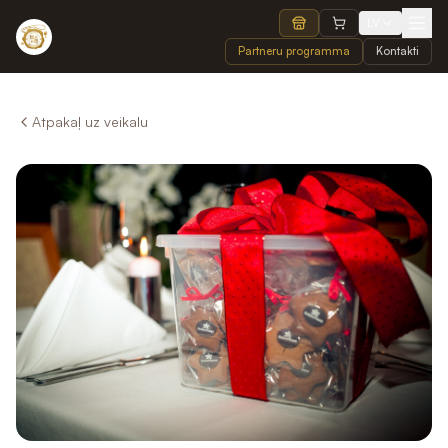
LV
Partneru programma
Kontakti
Atpakaļ uz veikalu