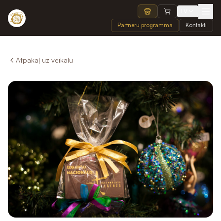
LV
Partneru programma
Kontakti
Atpakaļ uz veikalu