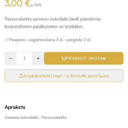
3,00 €
ar PVN
Personalizēta zemeņu šokolāde ideāli piemērota
korporatīviem pasākumiem un izstādēm.
Pieejams
· sagatavošana 3 d.
· piegāde 2 d.
−
+
PIEVIENOT GROZAM
Augšupielādēt logo / individuāls pasūtījums
Apraksts
Zemene šokolādē - Personalizēta