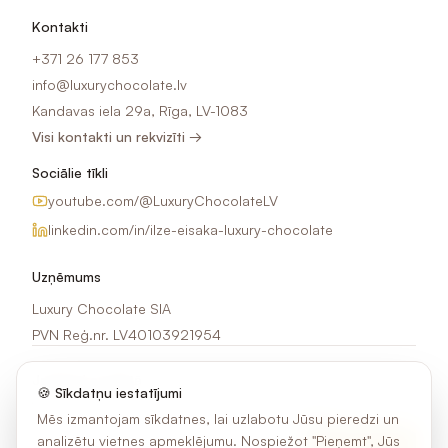
Kontakti
+371 26 177 853
info@luxurychocolate.lv
Kandavas iela 29a, Rīga, LV-1083
Visi kontakti un rekvizīti →
Sociālie tīkli
youtube.com/@LuxuryChocolateLV
linkedin.com/in/ilze-eisaka-luxury-chocolate
Uzņēmums
Luxury Chocolate SIA
PVN Reģ.nr. LV40103921954
Jaunumi e-pastā
🍪 Sīkdatņu iestatījumi
Saņem idejas, akcijas un jaunumus par šokolādes apdruku.
Mēs izmantojam sīkdatnes, lai uzlabotu Jūsu pieredzi un
analizētu vietnes apmeklējumu. Nospiežot "Pieņemt", Jūs
Pierakstīties