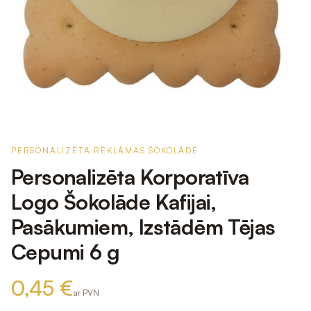
PERSONALIZĒTA REKLĀMAS ŠOKOLĀDE
Personalizēta Korporatīva
Logo Šokolāde Kafijai,
Pasākumiem, Izstādēm Tējas
Cepumi 6 g
0,45 €
ar PVN