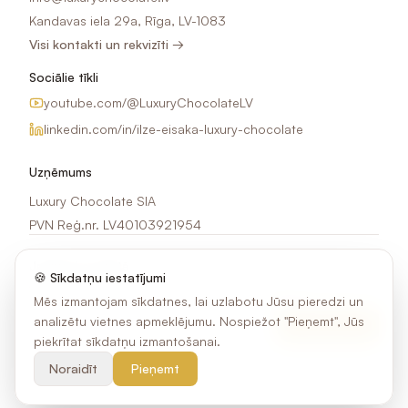
Kandavas iela 29a, Rīga, LV-1083
Visi kontakti un rekvizīti →
Sociālie tīkli
youtube.com/@LuxuryChocolateLV
linkedin.com/in/ilze-eisaka-luxury-chocolate
Uzņēmums
Luxury Chocolate SIA
PVN Reģ.nr. LV40103921954
Jaunumi e-pastā
🍪 Sīkdatņu iestatījumi
Saņem idejas, akcijas un jaunumus par šokolādes apdruku.
Mēs izmantojam sīkdatnes, lai uzlabotu Jūsu pieredzi un
analizētu vietnes apmeklējumu. Nospiežot "Pieņemt", Jūs
Pierakstīties
piekrītat sīkdatņu izmantošanai.
Noraidīt
Pieņemt
©
2026
Luxury Chocolate SIA. Visas tiesības aizsargātas.