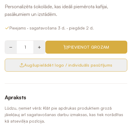
Personalizēta šokolāde, kas ideāli piemērota kafijai,
pasākumiem un izstādēm.
Pieejams
· sagatavošana 3 d.
· piegāde 2 d.
−
+
PIEVIENOT GROZAM
Augšupielādēt logo / individuāls pasūtījums
Apraksts
Lūdzu, ņemiet vērā: Klāt pie apdrukas produktiem grozā
jāiekļauj arī sagatavošanas darbu izmaksas, kas tiek norādītas
kā atsevišķa pozīcija.