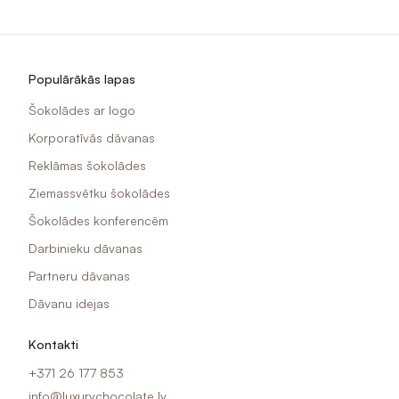
Populārākās lapas
Šokolādes ar logo
Korporatīvās dāvanas
Reklāmas šokolādes
Ziemassvētku šokolādes
Šokolādes konferencēm
Darbinieku dāvanas
Partneru dāvanas
Dāvanu idejas
Kontakti
+371 26 177 853
info@luxurychocolate.lv