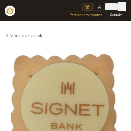
LV
Partneru programma
Kontakti
Atpakaļ uz veikalu