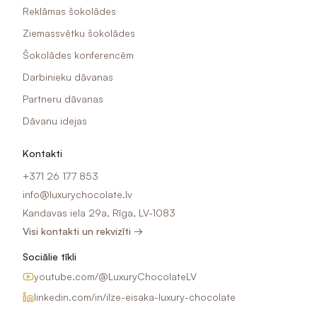
Reklāmas šokolādes
Ziemassvētku šokolādes
Šokolādes konferencēm
Darbinieku dāvanas
Partneru dāvanas
Dāvanu idejas
Kontakti
+371 26 177 853
info@luxurychocolate.lv
Kandavas iela 29a, Rīga, LV-1083
Visi kontakti un rekvizīti →
Sociālie tīkli
youtube.com/@LuxuryChocolateLV
linkedin.com/in/ilze-eisaka-luxury-chocolate