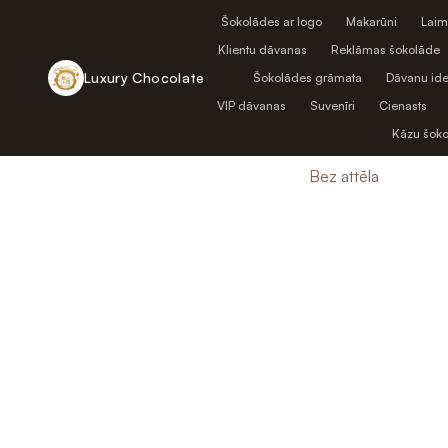
Šokolādes ar logo
Makarūni
Laim
Klientu dāvanas
Reklāmas šokolāde
Luxury Chocolate
Šokolādes grāmata
Dāvanu ide
VIP dāvanas
Suvenīri
Cienasts
Atpakaļ uz veikalu
Kāzu šok
Bez attēla