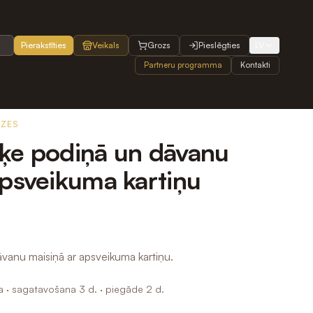
Pierakstīties
Veikals
Grozs
Pieslēgties
LV
Partneru programma
Kontakti
OZES
ķe podiņā un dāvanu
apsveikuma kartiņu
vanu maisiņā ar apsveikuma kartiņu.
a
· sagatavošana 3 d.
· piegāde 2 d.