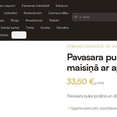
es cepumi
Zemenes šokolādē
Ikdienas
Izstādēm
Restorāniem
Ziemassvētku
jas
Blogs
Atsauksmes
Veikals
Galda kartes
Tortes
Kastes
Monētas
olādes
Info
ZEMENES ŠOKOLĀDĒ UN R
Pavasara pu
maisiņā ar 
33,50 €
ar PVN
Pavasara puķe podiņā un dā
Izgatavojam pēc pasūtījum