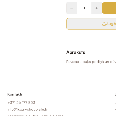
−
+
Augšu
Apraksts
Pavasara puķe podiņā un dāva
Kontakti
+371 26 177 853
info@luxurychocolate.lv
Kandavas iela 29a, Rīga, LV-1083