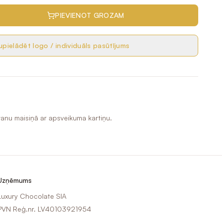
PIEVIENOT GROZAM
pielādēt logo / individuāls pasūtījums
nu maisiņā ar apsveikuma kartiņu.
Uzņēmums
Luxury Chocolate SIA
PVN Reģ.nr. LV40103921954