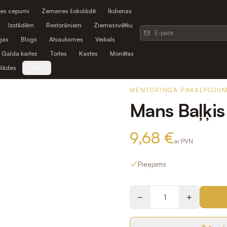
es cepumi
Zemenes šokolādē
Ikdienas
Izstādēm
Restorāniem
Ziemassvētku
jas
Blogs
Atsauksmes
Veikals
Galda kartes
Tortes
Kastes
Monētas
olādes
Info
MENTORINGA PAKALPOJUM
Mans Baļķis
9,68 €
ar PVN
Pieejams
−
+