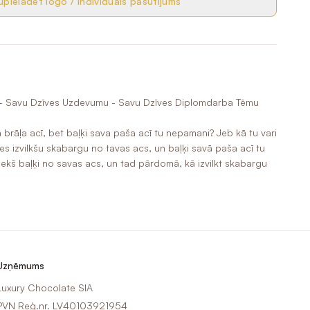
pielādēt logo / individuāls pasūtījums
ķi - Savu Dzīves Uzdevumu - Savu Dzīves Diplomdarba Tēmu
 brāļa acī, bet baļķi sava paša acī tu nepamani? Jeb kā tu vari
i, es izvilkšu skabargu no tavas acs, un baļķi savā paša acī tu
priekš baļķi no savas acs, un tad pārdomā, kā izvilkt skabargu
Uzņēmums
Luxury Chocolate SIA
PVN Reģ.nr. LV40103921954