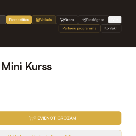
Pierakstīties
Veikals
Grozs
Pieslēgties
LV
Partneru programma
Kontakti
I
 Mini Kurss
PIEVIENOT GROZAM