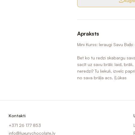
Augšu
Apraksts
Mini Kurss: Ieraugi Savu Baļ
Bet ko tu redzi skabargu sava
sacīt uz savu brāli: laid, brāl
neredzi? Tu liekuli, izvelc pa
no sava brāļa acs. (Lūkas
Kontakti
+371 26 177 853
info@luxurychocolate.lv