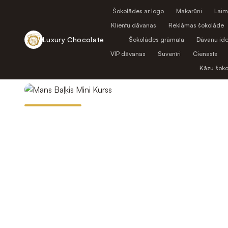
Šokolādes ar logo
Makarūni
Laim
Klientu dāvanas
Reklāmas šokolāde
Luxury Chocolate
Šokolādes grāmata
Dāvanu ide
VIP dāvanas
Suvenīri
Cienasts
Atpakaļ uz veikalu
Kāzu šok