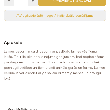
−
+
PIEVIENOT GROZAM
Augšupielādēt logo / individuāls pasūtījums
Apraksts
Laimes cepumi ir saldi cepumi ar paslēptu laimes vēstījumu
iekšā. Tie ir lielisks papildinājums gadījumiem, kad nepieciešams
pārsteigums un mazliet jautrības. Tradicionāli šie cepumi tiek
pasniegti svētkos un tiem piemīt unikāla garša un forma. Laimes
cepumus var asociēt ar gaišajiem brīžiem ģimenes un draugu
lokā.
Populārākās lapas