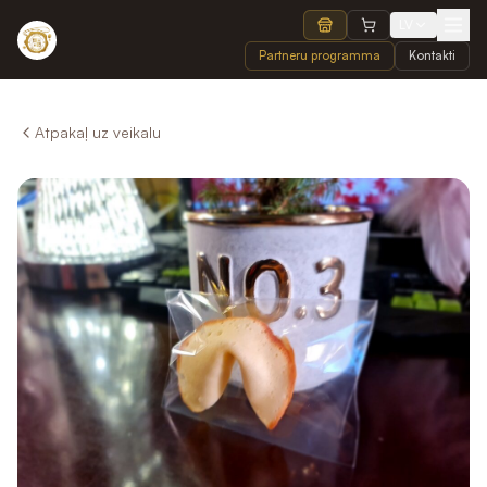
LV
Partneru programma
Kontakti
Atpakaļ uz veikalu