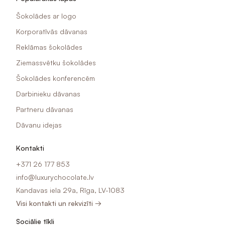
Šokolādes ar logo
Korporatīvās dāvanas
Reklāmas šokolādes
Ziemassvētku šokolādes
Šokolādes konferencēm
Darbinieku dāvanas
Partneru dāvanas
Dāvanu idejas
Kontakti
+371 26 177 853
info@luxurychocolate.lv
Kandavas iela 29a, Rīga, LV-1083
Visi kontakti un rekvizīti →
Sociālie tīkli