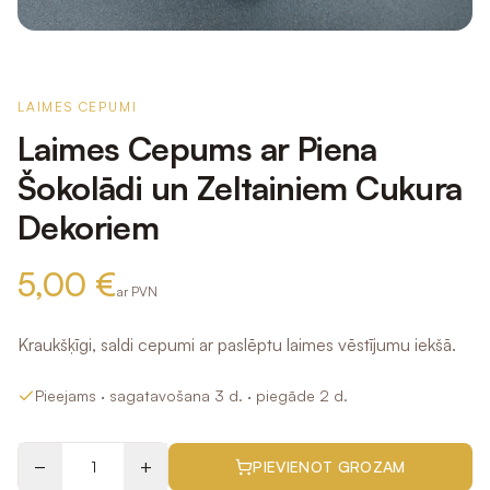
LAIMES CEPUMI
Laimes Cepums ar Piena
Šokolādi un Zeltainiem Cukura
Dekoriem
5,00 €
ar PVN
Kraukšķīgi, saldi cepumi ar paslēptu laimes vēstījumu iekšā.
Pieejams
· sagatavošana 3 d.
· piegāde 2 d.
−
+
PIEVIENOT GROZAM