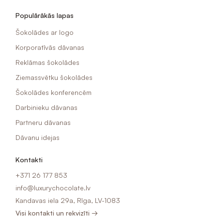
Populārākās lapas
Šokolādes ar logo
Korporatīvās dāvanas
Reklāmas šokolādes
Ziemassvētku šokolādes
Šokolādes konferencēm
Darbinieku dāvanas
Partneru dāvanas
Dāvanu idejas
Kontakti
+371 26 177 853
info@luxurychocolate.lv
Kandavas iela 29a, Rīga, LV-1083
Visi kontakti un rekvizīti →