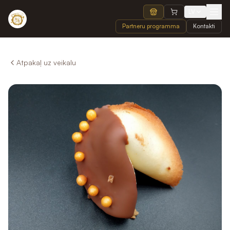
LV
Partneru programma
Kontakti
Atpakaļ uz veikalu