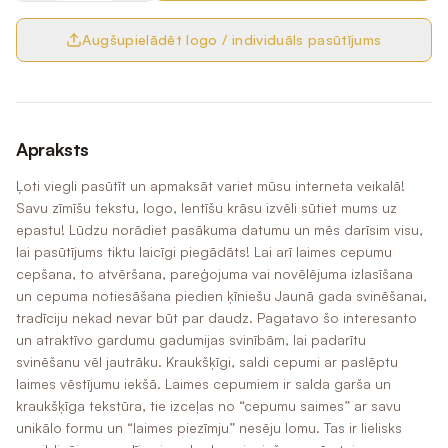
Augšupielādēt logo / individuāls pasūtījums
Apraksts
Ļoti viegli pasūtīt un apmaksāt variet mūsu interneta veikalā!
Savu zīmīšu tekstu, logo, lentīšu krāsu izvēli sūtiet mums uz
epastu! Lūdzu norādiet pasākuma datumu un mēs darīsim visu,
lai pasūtījums tiktu laicīgi piegādāts! Lai arī laimes cepumu
cepšana, to atvēršana, pareģojuma vai novēlējuma izlasīšana
un cepuma notiesāšana piedien ķīniešu Jaunā gada svinēšanai,
tradīciju nekad nevar būt par daudz. Pagatavo šo interesanto
un atraktīvo gardumu gadumijas svinībām, lai padarītu
svinēšanu vēl jautrāku. Kraukšķīgi, saldi cepumi ar paslēptu
laimes vēstījumu iekšā. Laimes cepumiem ir salda garša un
kraukšķīga tekstūra, tie izceļas no “cepumu saimes” ar savu
unikālo formu un “laimes piezīmju” nesēju lomu. Tas ir lielisks