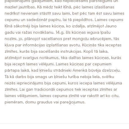
papildinājums gadījumiem, kad nepieciešams pārsteigums un
mazliet jautrības. Kā mēdz teikt Ķīnā, pēc laimes izlasīšanas
nedrīkst nevienam stāstīt savu laimi, bet pēc tam ēst savu laimes
cepumu un sadedzināt papīru, lai tā piepildītos. Laimes cepums
Ķīnā sākotnēji bija laimes kūciņa, ko izdalīja, atzīmējot Jauno
gadu vai ražas novākšanu. 14.g. šīs kūciņas ieguva īpašu
nozīmi, jo, plānojot sacelšanos pret mongoļu iebrucējiem, tās
kļuva par informācijas izplatīšanas avotu. Kūciņās tika ieceptas
zīmītes, kurās bija sacelšanās instrukcijas. Kopš tā laika,
atzīmējot svarīgus notikumus, tika dalītas laimes kūciņas, kurās
bija iecepti laimes vēlējumi. Laimes kūciņas par cepumiem
pārtapa laikā, kad ķīniešu strādnieki Amerikā būvēja dzelzceļu.
Tā kā darbs bija smags un ķīniešu turība nebija liela, svētku
reizēs iepriecinājums bija cepumi, kuros iecepa laimes vēlējuma
zīmītes. Lai gan tradicionāli cepumos tiek ieceptas zīmītes ar
laimes vēlējumiem, laimes cepuma zīmītē var rakstīt arī ko citu,
piemēram, domu graudus vai pareģojumus.