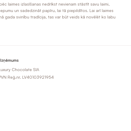
 pēc laimes izlasīšanas nedrīkst nevienam stāstīt savu laimi,
pumu un sadedzināt papīru, lai tā piepildītos. Lai arī laimes
 gada svinību tradīcija, tas var būt veids kā novēlēt ko labu
Uzņēmums
Luxury Chocolate SIA
PVN Reģ.nr. LV40103921954