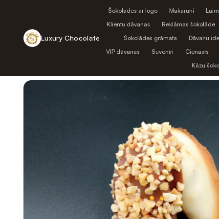
Šokolādes ar logo
Makarūni
Laim
Klientu dāvanas
Reklāmas šokolāde
Luxury Chocolate
Šokolādes grāmata
Dāvanu ide
VIP dāvanas
Suvenīri
Cienasts
Atpakaļ uz veikalu
Kāzu šok