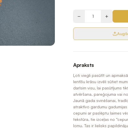
−
+
Augšu
Apraksts
Ļoti viegli pasūtīt un apmaksā
lentīšu krāsu izvēli sūtiet 
darīsim visu, lai pasūtījums t
atvēršana, pareģojuma vai no
Jaunā gada svinēšanai, tradī
atraktīvo gardumu gadumijas sv
cepumi ar paslēptu laimes vē
tekstūra, tie izceļas no “cep
lomu. Tas ir lielisks papildi