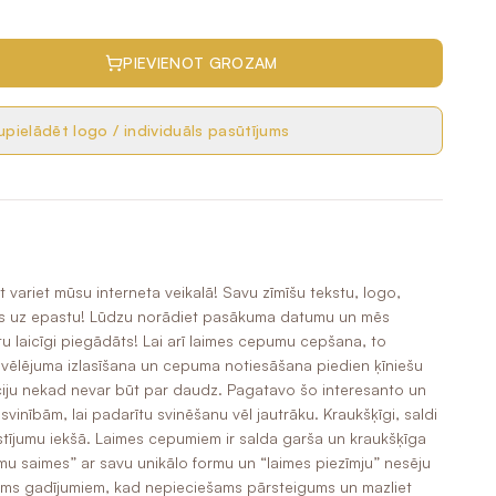
PIEVIENOT GROZAM
pielādēt logo / individuāls pasūtījums
t variet mūsu interneta veikalā! Savu zīmīšu tekstu, logo,
mums uz epastu! Lūdzu norādiet pasākuma datumu un mēs
iktu laicīgi piegādāts! Lai arī laimes cepumu cepšana, to
vēlējuma izlasīšana un cepuma notiesāšana piedien ķīniešu
ciju nekad nevar būt par daudz. Pagatavo šo interesanto un
inībām, lai padarītu svinēšanu vēl jautrāku. Kraukšķīgi, saldi
stījumu iekšā. Laimes cepumiem ir salda garša un kraukšķīga
umu saimes” ar savu unikālo formu un “laimes piezīmju” nesēju
nājums gadījumiem, kad nepieciešams pārsteigums un mazliet