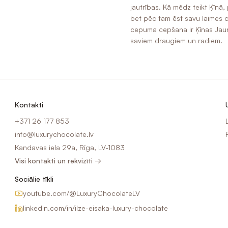
jautrības. Kā mēdz teikt Ķīnā,
bet pēc tam ēst savu laimes ce
cepuma cepšana ir Ķīnas Jaunā
saviem draugiem un radiem.
Kontakti
+371 26 177 853
info@luxurychocolate.lv
Kandavas iela 29a, Rīga, LV-1083
Visi kontakti un rekvizīti →
Sociālie tīkli
youtube.com/@LuxuryChocolateLV
linkedin.com/in/ilze-eisaka-luxury-chocolate