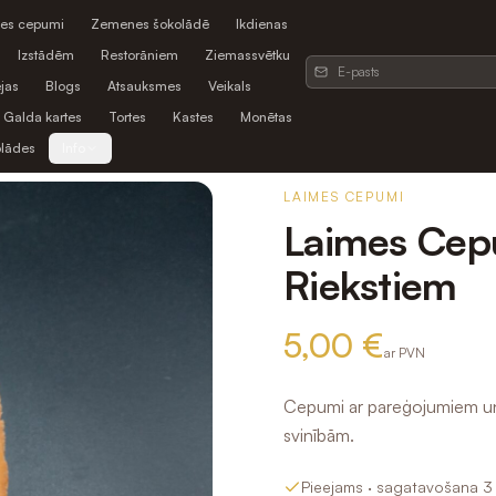
es cepumi
Zemenes šokolādē
Ikdienas
Izstādēm
Restorāniem
Ziemassvētku
jas
Blogs
Atsauksmes
Veikals
Galda kartes
Tortes
Kastes
Monētas
olādes
Info
LAIMES CEPUMI
Laimes Cepu
Riekstiem
5,00 €
ar PVN
Cepumi ar pareģojumiem un n
svinībām.
Pieejams
· sagatavošana 3 