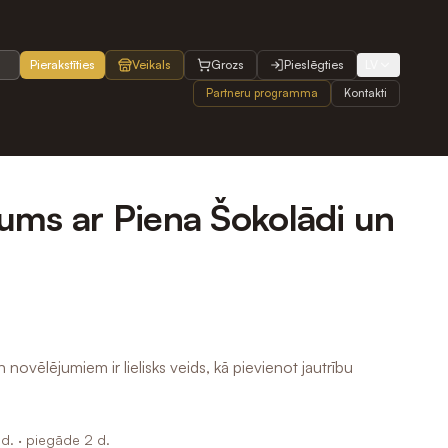
Pierakstīties
Veikals
Grozs
Pieslēgties
LV
Partneru programma
Kontakti
ms ar Piena Šokolādi un
ovēlējumiem ir lielisks veids, kā pievienot jautrību
d.
· piegāde 2 d.