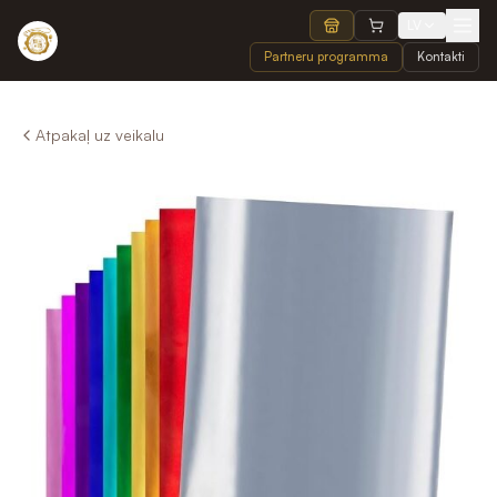
LV
Partneru programma
Kontakti
Atpakaļ uz veikalu