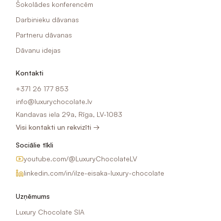
Šokolādes konferencēm
Darbinieku dāvanas
Partneru dāvanas
Dāvanu idejas
Kontakti
+371 26 177 853
info@luxurychocolate.lv
Kandavas iela 29a, Rīga, LV-1083
Visi kontakti un rekvizīti →
Sociālie tīkli
youtube.com/@LuxuryChocolateLV
linkedin.com/in/ilze-eisaka-luxury-chocolate
Uzņēmums
Luxury Chocolate SIA