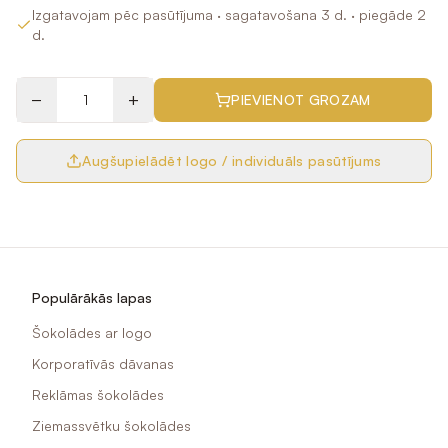
Izgatavojam pēc pasūtījuma
· sagatavošana 3 d.
· piegāde 2
d.
−
+
PIEVIENOT GROZAM
Augšupielādēt logo / individuāls pasūtījums
Populārākās lapas
Šokolādes ar logo
Korporatīvās dāvanas
Reklāmas šokolādes
Ziemassvētku šokolādes