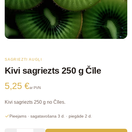
SAGRIEZTI AUGĻI
Kivi sagriezts 250 g Čīle
5,25 €
ar PVN
Kivi sagriezts 250 g no Čīles.
Pieejams
· sagatavošana 3 d.
· piegāde 2 d.