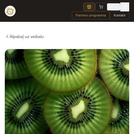
LV
Partneru programma
Kontakti
Atpakaļ uz veikalu