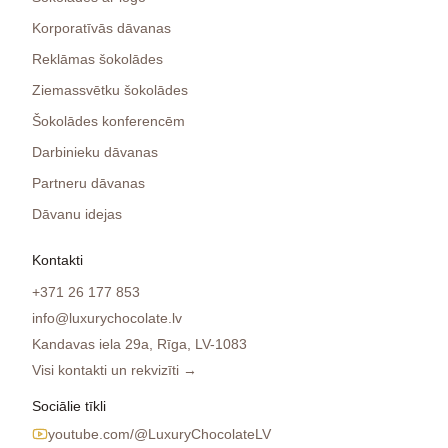
Korporatīvās dāvanas
Reklāmas šokolādes
Ziemassvētku šokolādes
Šokolādes konferencēm
Darbinieku dāvanas
Partneru dāvanas
Dāvanu idejas
Kontakti
+371 26 177 853
info@luxurychocolate.lv
Kandavas iela 29a, Rīga, LV-1083
Visi kontakti un rekvizīti →
Sociālie tīkli
youtube.com/@LuxuryChocolateLV