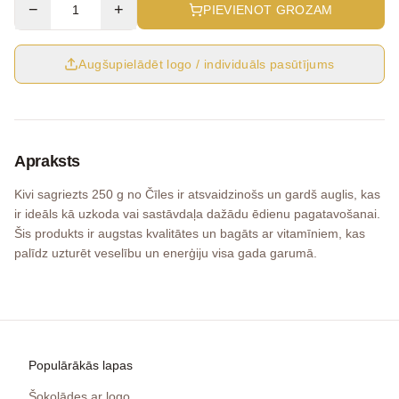
−
+
PIEVIENOT GROZAM
Augšupielādēt logo / individuāls pasūtījums
Apraksts
Kivi sagriezts 250 g no Čīles ir atsvaidzinošs un gardš auglis, kas
ir ideāls kā uzkoda vai sastāvdaļa dažādu ēdienu pagatavošanai.
Šis produkts ir augstas kvalitātes un bagāts ar vitamīniem, kas
palīdz uzturēt veselību un enerģiju visa gada garumā.
Populārākās lapas
Šokolādes ar logo