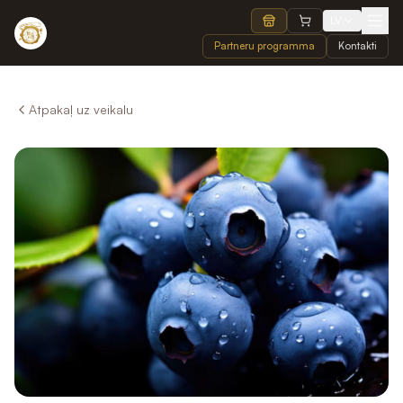
LV
Partneru programma
Kontakti
Atpakaļ uz veikalu