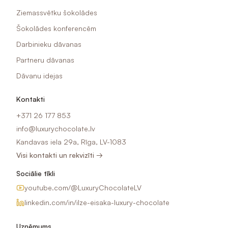
Ziemassvētku šokolādes
Šokolādes konferencēm
Darbinieku dāvanas
Partneru dāvanas
Dāvanu idejas
Kontakti
+371 26 177 853
info@luxurychocolate.lv
Kandavas iela 29a, Rīga, LV-1083
Visi kontakti un rekvizīti →
Sociālie tīkli
youtube.com/@LuxuryChocolateLV
linkedin.com/in/ilze-eisaka-luxury-chocolate
Uzņēmums