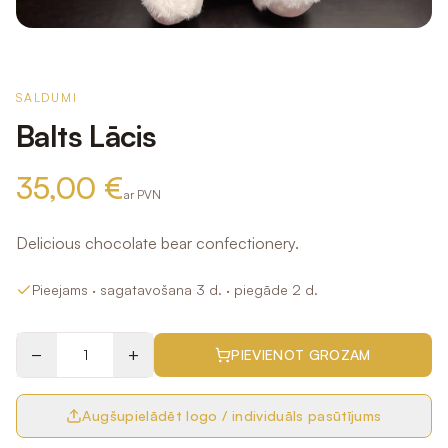
SALDUMI
Balts Lācis
35,00 €
ar PVN
Delicious chocolate bear confectionery.
Pieejams
· sagatavošana 3 d.
· piegāde 2 d.
−
+
PIEVIENOT GROZAM
Augšupielādēt logo / individuāls pasūtījums