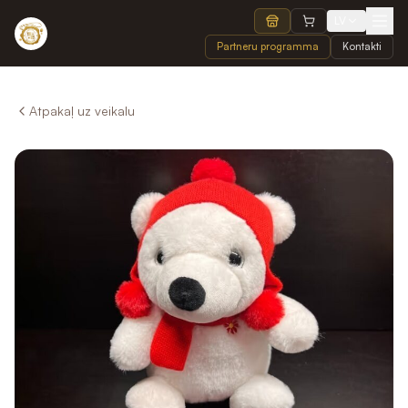
LV
Partneru programma
Kontakti
Atpakaļ uz veikalu