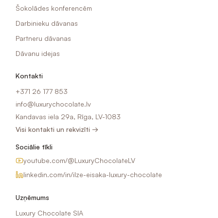
Šokolādes konferencēm
Darbinieku dāvanas
Partneru dāvanas
Dāvanu idejas
Kontakti
+371 26 177 853
info@luxurychocolate.lv
Kandavas iela 29a, Rīga, LV-1083
Visi kontakti un rekvizīti →
Sociālie tīkli
youtube.com/@LuxuryChocolateLV
linkedin.com/in/ilze-eisaka-luxury-chocolate
Uzņēmums
Luxury Chocolate SIA