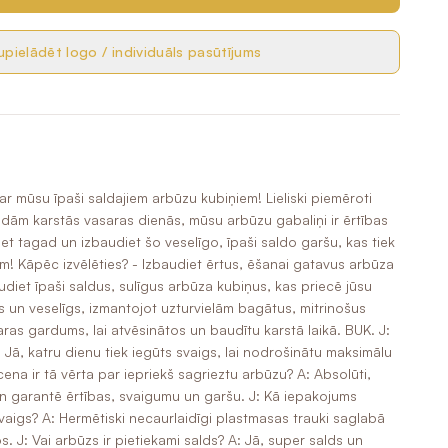
pielādēt logo / individuāls pasūtījums
 ar mūsu īpaši saldajiem arbūzu kubiņiem! Lieliski piemēroti
ām karstās vasaras dienās, mūsu arbūzu gabaliņi ir ērtības
et tagad un izbaudiet šo veselīgo, īpaši saldo garšu, kas tiek
īm! Kāpēc izvēlēties? - Izbaudiet ērtus, ēšanai gatavus arbūza
udiet īpaši saldus, sulīgus arbūza kubiņus, kas priecē jūsu
gs un veselīgs, izmantojot uzturvielām bagātus, mitrinošus
aras gardums, lai atvēsinātos un baudītu karstā laikā. BUK. J:
: Jā, katru dienu tiek iegūts svaigs, lai nodrošinātu maksimālu
ena ir tā vērta par iepriekš sagrieztu arbūzu? A: Absolūti,
un garantē ērtības, svaigumu un garšu. J: Kā iepakojums
vaigs? A: Hermētiski necaurlaidīgi plastmasas trauki saglabā
 J: Vai arbūzs ir pietiekami salds? A: Jā, super salds un