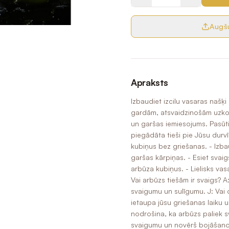
Augšu
Apraksts
Izbaudiet izcilu vasaras našķi
gardām, atsvaidzinošām uzkod
un garšas iemiesojums. Pasūti
piegādāta tieši pie Jūsu durv
kubiņus bez griešanas. - Izba
garšas kārpiņas. - Esiet svai
arbūza kubiņus. - Lielisks vas
Vai arbūzs tiešām ir svaigs? A
svaigumu un sulīgumu. J: Vai c
ietaupa jūsu griešanas laiku 
nodrošina, ka arbūzs paliek s
svaigumu un novērš bojāšanos.