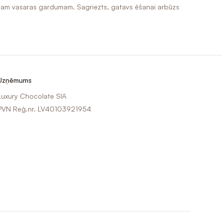
šīgam vasaras gardumam. Sagriezts, gatavs ēšanai arbūzs
Uzņēmums
Luxury Chocolate SIA
PVN Reģ.nr. LV40103921954