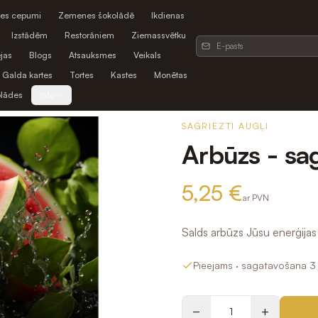
es cepumi
Zemenes šokolādē
Ikdienas
Izstādēm
Restorāniem
Ziemassvētku
jas
Blogs
Atsauksmes
Veikals
Galda kartes
Tortes
Kastes
Monētas
olādes
Info
SAGRIEZTI AUGĻI
Arbūzs - sa
5,25 €
ar PVN
Salds arbūzs Jūsu enerģijas
Pieejams
· sagatavošana 3 
−
+