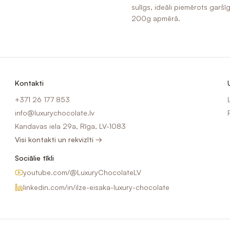
sulīgs, ideāli piemērots gar
200g apmērā.
Kontakti
+371 26 177 853
info@luxurychocolate.lv
Kandavas iela 29a, Rīga, LV-1083
Visi kontakti un rekvizīti →
Sociālie tīkli
youtube.com/@LuxuryChocolateLV
linkedin.com/in/ilze-eisaka-luxury-chocolate