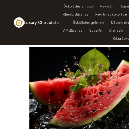
Šokolādes ar logo
Makarūni
Laim
Klientu dāvanas
Reklāmas šokolāde
Luxury Chocolate
Šokolādes grāmata
Dāvanu ide
VIP dāvanas
Suvenīri
Cienasts
Atpakaļ uz veikalu
Kāzu šok