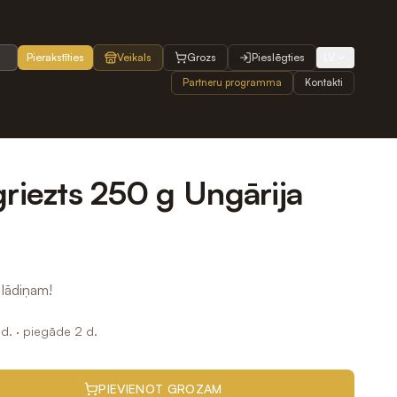
Pierakstīties
Veikals
Grozs
Pieslēgties
LV
Partneru programma
Kontakti
griezts 250 g Ungārija
 lādiņam!
d.
· piegāde 2 d.
PIEVIENOT GROZAM