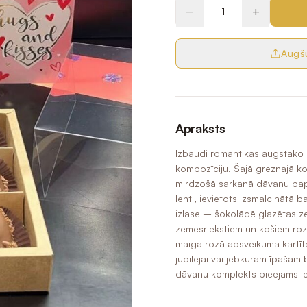
−
+
Augšu
Apraksts
Izbaudi romantikas augstāko 
kompozīciju. Šajā greznajā kom
mirdzošā sarkanā dāvanu papīr
lenti, ievietots izsmalcinātā
izlase – šokolādē glazētas z
zemesriekstiem un košiem roz
maiga rozā apsveikuma kartīte
jubilejai vai jebkuram īpašam 
dāvanu komplekts pieejams ieg