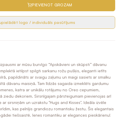
PIEVIENOT GROZAM
pielādēt logo / individuāls pasūtījums
izpausmi ar mūsu burvīgo “Apskāvieni un skūpsti” dāvanu
plektā ietilpst spilgti sarkanu rožu pušķis, eleganti ietīts
ā, papildināts ar svaigu zaļumu un maigi sasiets ar smalku
 baltā dāvanu maisiņā. Tam līdzās sagaida izmeklēts gardumu
emenes, katra ar unikālu rotājumu no Oreo cepumiem,
ā ziedu dekoriem. Sirsnīgajam pārsteigumam pievienojas arī
 ar sirsniņām un uzrakstu "Hugs and Kisses". Ideāla izvēle
brīdim, kas pelnījis grandiozu romantisku žestu. Šis elegantais
ādei tiešsaistē. Ienes romantiku ar elegances pieskārienu!