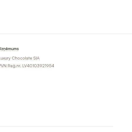
Uzņēmums
Luxury Chocolate SIA
PVN Reģ.nr. LV40103921954