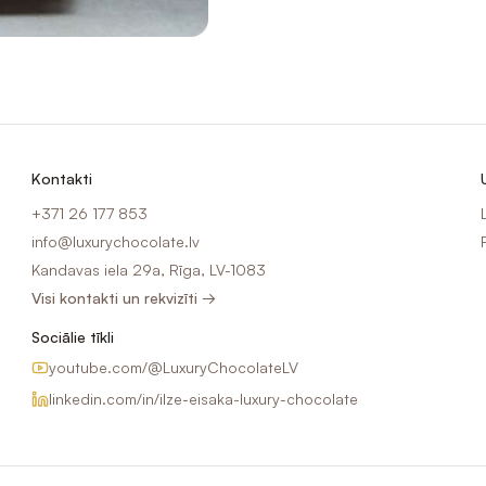
Kontakti
+371 26 177 853
info@luxurychocolate.lv
Kandavas iela 29a, Rīga, LV-1083
Visi kontakti un rekvizīti →
Sociālie tīkli
youtube.com/@LuxuryChocolateLV
linkedin.com/in/ilze-eisaka-luxury-chocolate