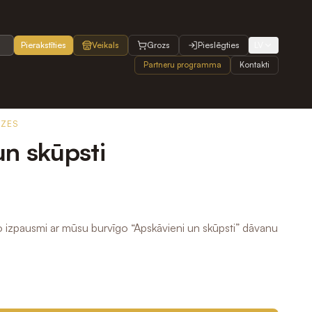
Pierakstīties
Veikals
Grozs
Pieslēgties
LV
Partneru programma
Kontakti
OZES
un skūpsti
o izpausmi ar mūsu burvīgo “Apskāvieni un skūpsti” dāvanu