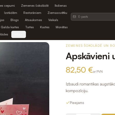
es cepumi
Zemenes šokolādē
Ikdienas
Izstādēm
Restorāniem
Ziemassvētku
jas
Blogs
Atsauksmes
Veikals
Galda kartes
Tortes
Kastes
Monētas
olādes
Info
ZEMENES ŠOKOLĀDĒ UN R
Apskāvieni 
82,50 €
ar PVN
Izbaudi romantikas augstāk
kompozīciju.
Pieejams