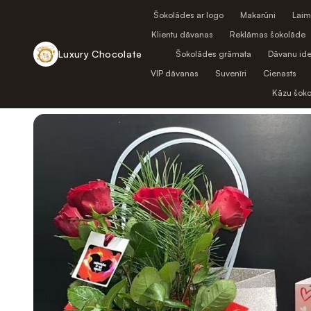
Šokolādes ar logo
Makarūni
Laim
Klientu dāvanas
Reklāmas šokolāde
Luxury Chocolate
Šokolādes grāmata
Dāvanu ide
VIP dāvanas
Suvenīri
Cienasts
Atpakaļ uz veikalu
Kāzu šok