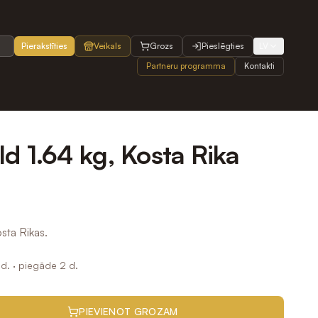
Pierakstīties
Veikals
Grozs
Pieslēgties
LV
Partneru programma
Kontakti
d 1.64 kg, Kosta Rika
sta Rikas.
d.
· piegāde 2 d.
PIEVIENOT GROZAM