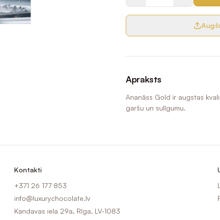
Augšu
Apraksts
Ananāss Gold ir augstas kvali
garšu un sulīgumu.
Kontakti
+371 26 177 853
info@luxurychocolate.lv
Kandavas iela 29a, Rīga, LV-1083