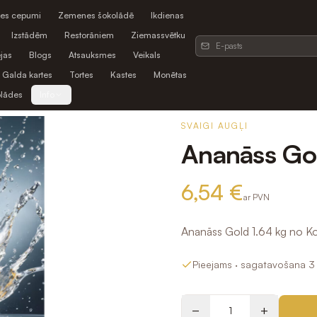
es cepumi
Zemenes šokolādē
Ikdienas
Izstādēm
Restorāniem
Ziemassvētku
jas
Blogs
Atsauksmes
Veikals
Galda kartes
Tortes
Kastes
Monētas
olādes
Info
SVAIGI AUGĻI
Ananāss Gol
6,54 €
ar PVN
Ananāss Gold 1.64 kg no Ko
Pieejams
· sagatavošana 3 
−
+