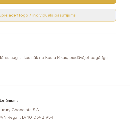
pielādēt logo / individuāls pasūtījums
tātes auglis, kas nāk no Kosta Rikas, piedāvājot bagātīgu
Uzņēmums
Luxury Chocolate SIA
PVN Reģ.nr. LV40103921954