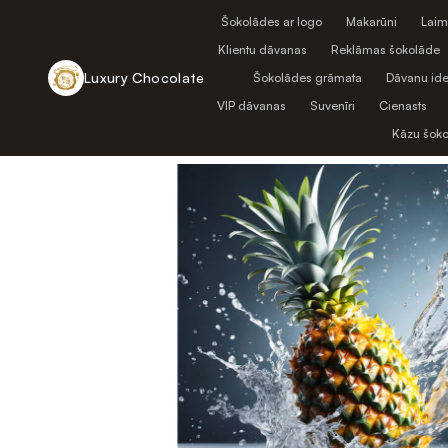
Šokolādes ar logo
Makarūni
Laim
Klientu dāvanas
Reklāmas šokolāde
Luxury Chocolate
Šokolādes grāmata
Dāvanu ide
VIP dāvanas
Suvenīri
Cienasts
Atpakaļ uz veikalu
Kāzu šok