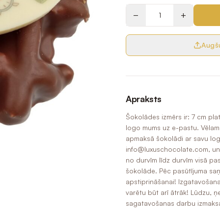
−
+
Augšu
Apraksts
Šokolādes izmērs ir: 7 cm pla
logo mums uz e-pastu. Vēlamais
apmaksā šokolādi ar savu logo
info@luxuschocolate.com, un
no durvīm līdz durvīm visā p
šokolāde. Pēc pasūtījuma sa
apstiprināšanai! Izgatavošan
varētu būt arī ātrāk! Lūdzu, ņ
sagatavošanas darbu izmaksas,