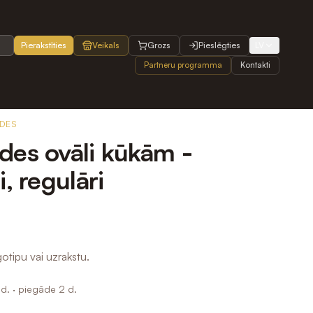
Pierakstīties
Veikals
Grozs
Pieslēgties
LV
Partneru programma
Kontakti
DES
des ovāli kūkām -
i, regulāri
otipu vai uzrakstu.
d.
· piegāde 2 d.