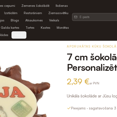
es cepumi
Zemenes šokolādē
Ikdienas
Izstādēm
Restorāniem
Ziemassvētku
jas
Blogs
Atsauksmes
Veikals
Galda kartes
Tortes
Kastes
Monētas
olādes
Info
APDRUKĀTAS KŪKU ŠOKOLĀ
7 cm šokolā
Personalizēt
2,39 €
ar PVN
Unikāla šokolāde ar Jūsu log
Pieejams
· sagatavošana 3 