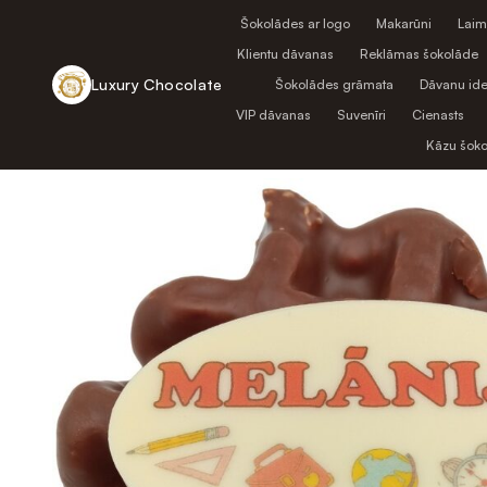
Šokolādes ar logo
Makarūni
Laim
Klientu dāvanas
Reklāmas šokolāde
Luxury Chocolate
Šokolādes grāmata
Dāvanu ide
VIP dāvanas
Suvenīri
Cienasts
Atpakaļ uz veikalu
Kāzu šok