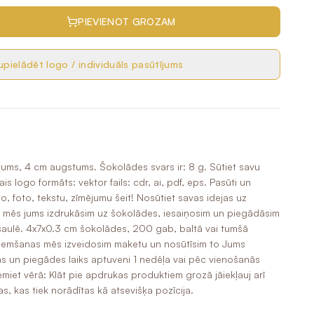
PIEVIENOT GROZAM
pielādēt logo / individuāls pasūtījums
tums, 4 cm augstums. Šokolādes svars ir: 8 g. Sūtiet savu
 logo formāts: vektor fails: cdr, ai, pdf, eps. Pasūti un
, foto, tekstu, zīmējumu šeit! Nosūtiet savas idejas uz
 mēs jums izdrukāsim uz šokolādes, iesaiņosim un piegādāsim
asaulē. 4x7x0.3 cm šokolādes, 200 gab, baltā vai tumšā
ņemšanas mēs izveidosim maketu un nosūtīsim to Jums
as un piegādes laiks aptuveni 1 nedēļa vai pēc vienošanās
emiet vērā: Klāt pie apdrukas produktiem grozā jāiekļauj arī
 kas tiek norādītas kā atsevišķa pozīcija.