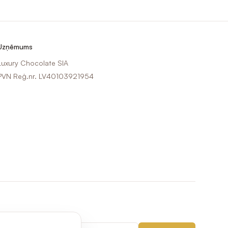
Uzņēmums
Luxury Chocolate SIA
PVN Reģ.nr. LV40103921954