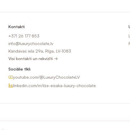
Kontakti
+371 26 177 853
info@luxurychocolate.lv
Kandavas iela 29a, Rīga, LV-1083
Visi kontakti un rekvizīti →
Sociālie tīkli
youtube.com/@LuxuryChocolateLV
linkedin.com/in/ilze-eisaka-luxury-chocolate