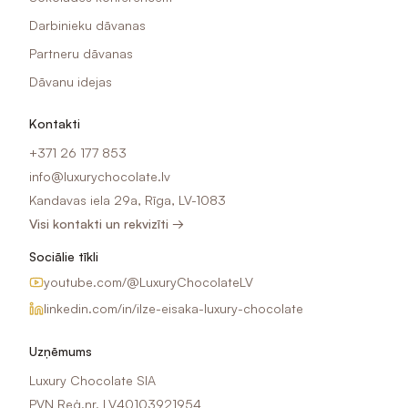
Darbinieku dāvanas
Partneru dāvanas
Dāvanu idejas
Kontakti
+371 26 177 853
info@luxurychocolate.lv
Kandavas iela 29a, Rīga, LV-1083
Visi kontakti un rekvizīti →
Sociālie tīkli
youtube.com/@LuxuryChocolateLV
linkedin.com/in/ilze-eisaka-luxury-chocolate
Uzņēmums
Luxury Chocolate SIA
PVN Reģ.nr. LV40103921954