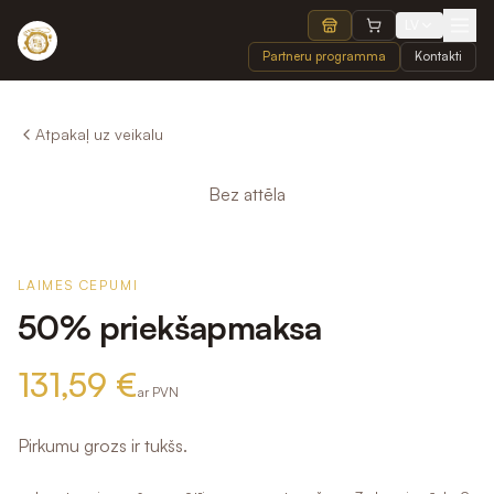
LV
Partneru programma
Kontakti
Atpakaļ uz veikalu
Bez attēla
LAIMES CEPUMI
50% priekšapmaksa
131,59 €
ar PVN
Pirkumu grozs ir tukšs.