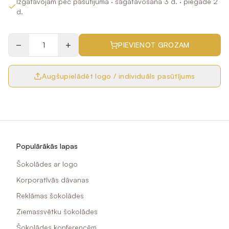
Izgatavojam pēc pasūtījuma
· sagatavošana 3 d.
· piegāde 2
d.
−
+
PIEVIENOT GROZAM
Augšupielādēt logo / individuāls pasūtījums
Populārākās lapas
Šokolādes ar logo
Korporatīvās dāvanas
Reklāmas šokolādes
Ziemassvētku šokolādes
Šokolādes konferencēm