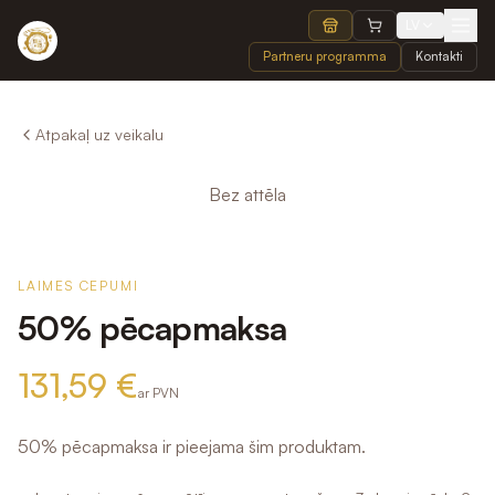
LV
Partneru programma
Kontakti
Atpakaļ uz veikalu
Bez attēla
LAIMES CEPUMI
50% pēcapmaksa
131,59 €
ar PVN
50% pēcapmaksa ir pieejama šim produktam.