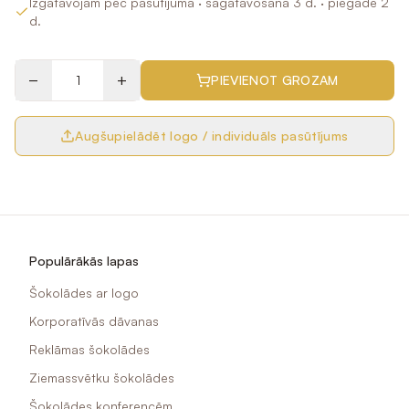
Izgatavojam pēc pasūtījuma
· sagatavošana 3 d.
· piegāde 2
d.
−
+
PIEVIENOT GROZAM
Augšupielādēt logo / individuāls pasūtījums
Populārākās lapas
Šokolādes ar logo
Korporatīvās dāvanas
Reklāmas šokolādes
Ziemassvētku šokolādes
Šokolādes konferencēm