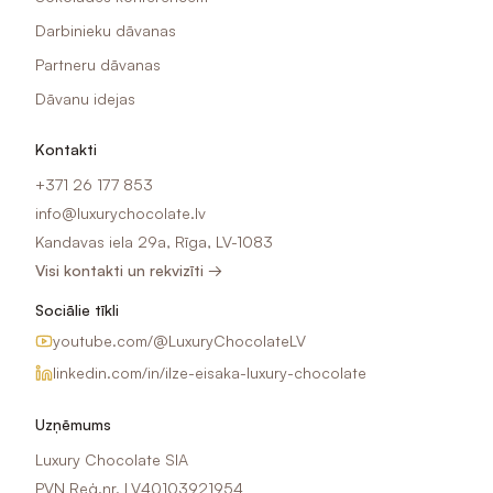
Darbinieku dāvanas
Partneru dāvanas
Dāvanu idejas
Kontakti
+371 26 177 853
info@luxurychocolate.lv
Kandavas iela 29a, Rīga, LV-1083
Visi kontakti un rekvizīti →
Sociālie tīkli
youtube.com/@LuxuryChocolateLV
linkedin.com/in/ilze-eisaka-luxury-chocolate
Uzņēmums
Luxury Chocolate SIA
PVN Reģ.nr. LV40103921954