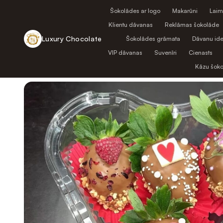
Šokolādes ar logo
Makarūni
Laim
Klientu dāvanas
Reklāmas šokolāde
Luxury Chocolate
Šokolādes grāmata
Dāvanu ide
VIP dāvanas
Suvenīri
Cienasts
Atpakaļ uz veikalu
Kāzu šok