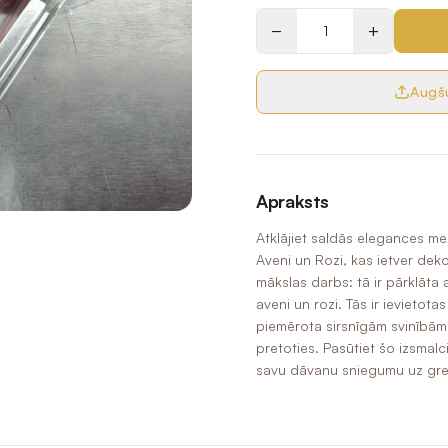
−
+
Augšu
Apraksts
Atklājiet saldās elegances m
Aveni un Rozi, kas ietver dek
mākslas darbs: tā ir pārklāta 
aveni un rozi. Tās ir ievietota
piemērota sirsnīgām svinībām, 
pretoties. Pasūtiet šo izsmal
savu dāvanu sniegumu uz gre