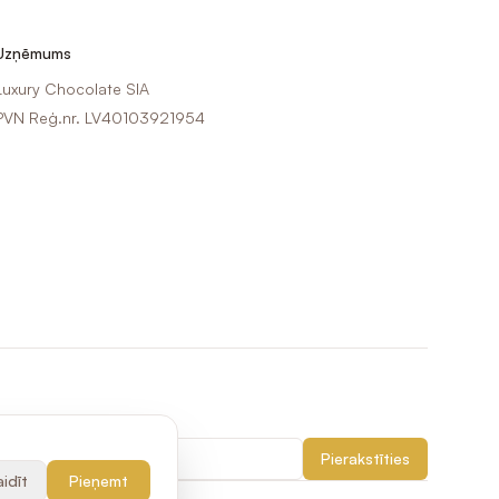
Uzņēmums
Luxury Chocolate SIA
PVN Reģ.nr. LV40103921954
Pierakstīties
idīt
Pieņemt