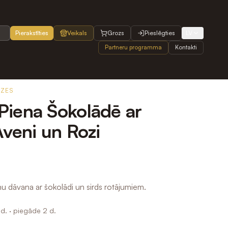
Pierakstīties
Veikals
Grozs
Pieslēgties
LV
Partneru programma
Kontakti
OZES
iena Šokolādē ar
Aveni un Rozi
u dāvana ar šokolādi un sirds rotājumiem.
d.
· piegāde 2 d.