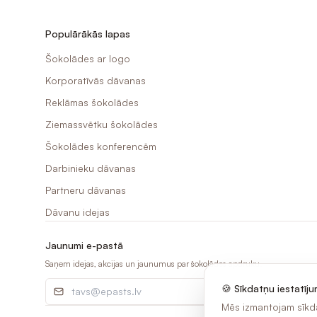
Populārākās lapas
Šokolādes ar logo
Korporatīvās dāvanas
Reklāmas šokolādes
Ziemassvētku šokolādes
Šokolādes konferencēm
Darbinieku dāvanas
Partneru dāvanas
Dāvanu idejas
Jaunumi e-pastā
Saņem idejas, akcijas un jaunumus par šokolādes apdruku.
🍪 Sīkdatņu iestatīju
Mēs izmantojam sīkda