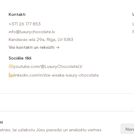
Kontakti
+371 26 177 853
info@luxurychocolate.lv
Kandavas iela 29a, Rīga, LV-1083
Visi kontakti un rekvizīti →
Sociālie tīkli
youtube.com/@LuxuryChocolateLV
linkedin.com/in/ilze-eisaka-luxury-chocolate
mi
Nora
tnes, lai uzlabotu Jūsu pieredzi un analizētu vietnes