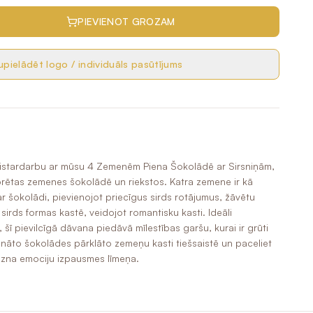
PIEVIENOT GROZAM
pielādēt logo / individuāls pasūtījums
eistardarbu ar mūsu 4 Zemenēm Piena Šokolādē ar Sirsniņām,
orētas zemenes šokolādē un riekstos. Katra zemene ir kā
ar šokolādi, pievienojot priecīgus sirds rotājumus, žāvētu
s sirds formas kastē, veidojot romantisku kasti. Ideāli
šī pievilcīgā dāvana piedāvā mīlestības garšu, kurai ir grūti
cināto šokolādes pārklāto zemeņu kasti tiešsaistē un paceliet
zna emociju izpausmes līmeņa.