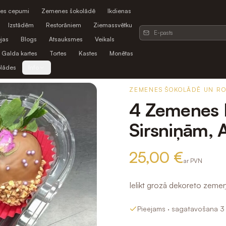
es cepumi
Zemenes šokolādē
Ikdienas
Izstādēm
Restorāniem
Ziemassvētku
jas
Blogs
Atsauksmes
Veikals
Galda kartes
Tortes
Kastes
Monētas
olādes
Info
ZEMENES ŠOKOLĀDĒ UN R
4 Zemenes P
Sirsniņām, 
25,00 €
ar PVN
Ielikt grozā dekoreto zemeņ
Pieejams
· sagatavošana 3 