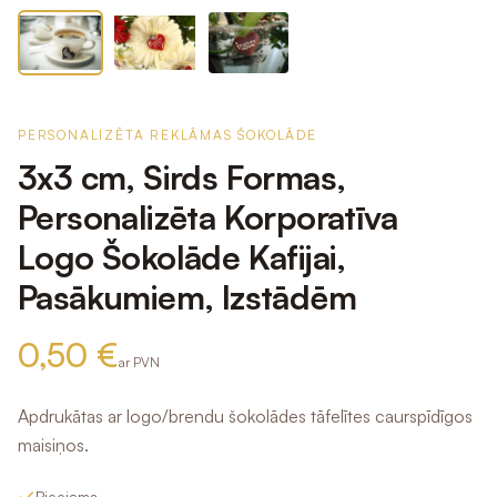
PERSONALIZĒTA REKLĀMAS ŠOKOLĀDE
3x3 cm, Sirds Formas,
Personalizēta Korporatīva
Logo Šokolāde Kafijai,
Pasākumiem, Izstādēm
0,50 €
ar PVN
Apdrukātas ar logo/brendu šokolādes tāfelītes caurspīdīgos
maisiņos.
Pieejams