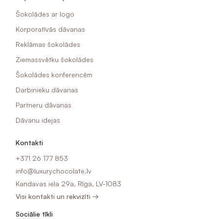
Šokolādes ar logo
Korporatīvās dāvanas
Reklāmas šokolādes
Ziemassvētku šokolādes
Šokolādes konferencēm
Darbinieku dāvanas
Partneru dāvanas
Dāvanu idejas
Kontakti
+371 26 177 853
info@luxurychocolate.lv
Kandavas iela 29a, Rīga, LV-1083
Visi kontakti un rekvizīti →
Sociālie tīkli