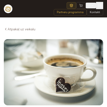
LV
Partneru programma
Kontakti
Atpakaļ uz veikalu