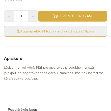
−
+
PIEVIENOT GROZAM
Augšupielādēt logo / individuāls pasūtījums
Apraksts
Lūdzu, ņemiet vērā: Klāt pie apdrukas produktiem grozā
jāiekļauj arī sagatavošanas darbu izmaksas, kas tiek norādītas
kā atsevišķa pozīcija.
Populārākās lapas