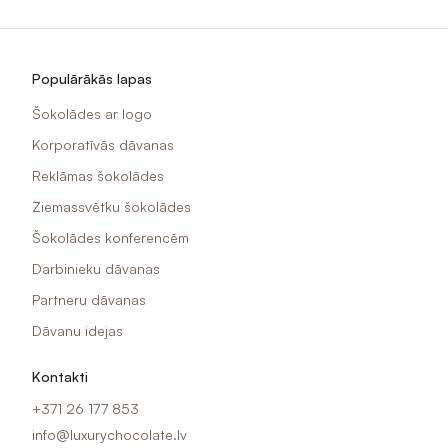
Populārākās lapas
Šokolādes ar logo
Korporatīvās dāvanas
Reklāmas šokolādes
Ziemassvētku šokolādes
Šokolādes konferencēm
Darbinieku dāvanas
Partneru dāvanas
Dāvanu idejas
Kontakti
+371 26 177 853
info@luxurychocolate.lv