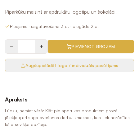
Piparkūku maisiņš ar apdrukātu logotipu un šokolādi.
Pieejams
· sagatavošana 3 d.
· piegāde 2 d.
−
+
PIEVIENOT GROZAM
Augšupielādēt logo / individuāls pasūtījums
Apraksts
Lūdzu, ņemiet vērā: Klāt pie apdrukas produktiem grozā
jāiekļauj arī sagatavošanas darbu izmaksas, kas tiek norādītas
kā atsevišķa pozīcija.