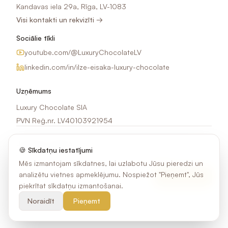
Kandavas iela 29a, Rīga, LV-1083
Visi kontakti un rekvizīti →
Sociālie tīkli
youtube.com/@LuxuryChocolateLV
linkedin.com/in/ilze-eisaka-luxury-chocolate
Uzņēmums
Luxury Chocolate SIA
PVN Reģ.nr. LV40103921954
Jaunumi e-pastā
🍪 Sīkdatņu iestatījumi
Saņem idejas, akcijas un jaunumus par šokolādes apdruku.
Mēs izmantojam sīkdatnes, lai uzlabotu Jūsu pieredzi un
analizētu vietnes apmeklējumu. Nospiežot "Pieņemt", Jūs
Pierakstīties
piekrītat sīkdatņu izmantošanai.
Noraidīt
Pieņemt
©
2026
Luxury Chocolate SIA. Visas tiesības aizsargātas.