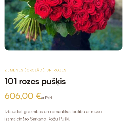
ZEMENES ŠOKOLĀDĒ UN ROZES
101 rozes pušķis
606,00 €
ar PVN
Izbaudiet greznības un romantikas būtību ar mūsu
izsmalcināto Sarkano Rožu Pušķi.