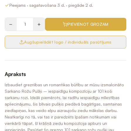
Pieejams
· sagatavošana 3 d.
· piegāde 2 d.
−
+
PIEVIENOT GROZAM
Augšupielādēt logo / individuāls pasūtījums
Apraksts
Izbaudiet greznības un romantikas būtību ar mūsu izsmalcināto
Sarkano Rožu Pušķi – iespaidīgu kompozīciju ar 101 koši
sarkanu rozi. Ideāli piemērots, lai radītu iespaidīgu mīlestības
apliecinājumu, šis blīvais pušķis piedāvā bagātīgas, samtainas
ziedlapiņas, kas veido elpu aizraujošu ziedu mākslas darbu.
Neatkarīgi no tā, vai tas ir paredzēts īpašam notikumam vai
vienkārši tāpat, šī krāšņā ziedu kompozīcija apburs un
iepriecinās. Pasūtiet šo grezno 101 sarkano rožu pušķi jau