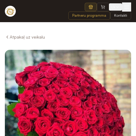
LV
Partneru programma
Kontakti
Atpakaļ uz veikalu