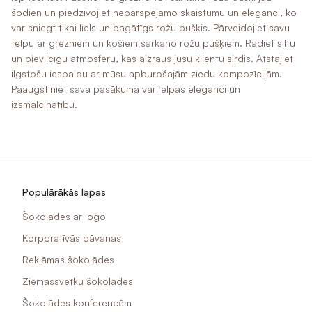
šodien un piedzīvojiet nepārspējamo skaistumu un eleganci, ko
var sniegt tikai liels un bagātīgs rožu pušķis. Pārveidojiet savu
telpu ar grezniem un košiem sarkano rožu pušķiem. Radiet siltu
un pievilcīgu atmosfēru, kas aizraus jūsu klientu sirdis. Atstājiet
ilgstošu iespaidu ar mūsu apburošajām ziedu kompozīcijām.
Paaugstiniet sava pasākuma vai telpas eleganci un
izsmalcinātību.
Populārākās lapas
Šokolādes ar logo
Korporatīvās dāvanas
Reklāmas šokolādes
Ziemassvētku šokolādes
Šokolādes konferencēm