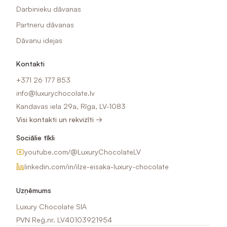
Darbinieku dāvanas
Partneru dāvanas
Dāvanu idejas
Kontakti
+371 26 177 853
info@luxurychocolate.lv
Kandavas iela 29a, Rīga, LV-1083
Visi kontakti un rekvizīti →
Sociālie tīkli
youtube.com/@LuxuryChocolateLV
linkedin.com/in/ilze-eisaka-luxury-chocolate
Uzņēmums
Luxury Chocolate SIA
PVN Reģ.nr. LV40103921954