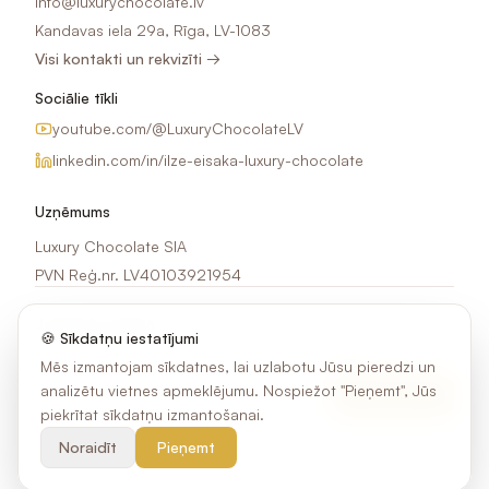
info@luxurychocolate.lv
Kandavas iela 29a, Rīga, LV-1083
Visi kontakti un rekvizīti →
Sociālie tīkli
youtube.com/@LuxuryChocolateLV
linkedin.com/in/ilze-eisaka-luxury-chocolate
Uzņēmums
Luxury Chocolate SIA
PVN Reģ.nr. LV40103921954
Jaunumi e-pastā
🍪 Sīkdatņu iestatījumi
Saņem idejas, akcijas un jaunumus par šokolādes apdruku.
Mēs izmantojam sīkdatnes, lai uzlabotu Jūsu pieredzi un
analizētu vietnes apmeklējumu. Nospiežot "Pieņemt", Jūs
Pierakstīties
piekrītat sīkdatņu izmantošanai.
Noraidīt
Pieņemt
©
2026
Luxury Chocolate SIA. Visas tiesības aizsargātas.